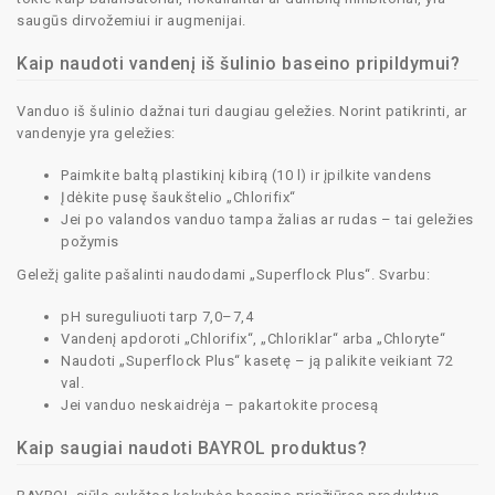
saugūs dirvožemiui ir augmenijai.
Kaip naudoti vandenį iš šulinio baseino pripildymui?
Vanduo iš šulinio dažnai turi daugiau geležies. Norint patikrinti, ar
vandenyje yra geležies:
Paimkite baltą plastikinį kibirą (10 l) ir įpilkite vandens
Įdėkite pusę šaukštelio „Chlorifix“
Jei po valandos vanduo tampa žalias ar rudas – tai geležies
požymis
Geležį galite pašalinti naudodami „Superflock Plus“. Svarbu:
pH sureguliuoti tarp 7,0–7,4
Vandenį apdoroti „Chlorifix“, „Chloriklar“ arba „Chloryte“
Naudoti „Superflock Plus“ kasetę – ją palikite veikiant 72
val.
Jei vanduo neskaidrėja – pakartokite procesą
Kaip saugiai naudoti BAYROL produktus?