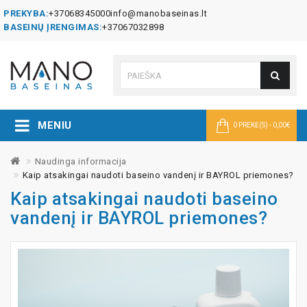
PREKYBA:
+37068345000
info@manobaseinas.lt
BASEINŲ ĮRENGIMAS:
+37067032898
MENIU
0 PREKĖ(S) - 0,00€
Naudinga informacija
Kaip atsakingai naudoti baseino vandenį ir BAYROL priemones?
Kaip atsakingai naudoti baseino
vandenį ir BAYROL priemones?