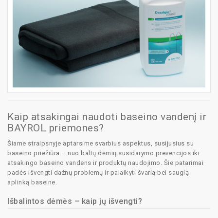
Kaip atsakingai naudoti baseino vandenį ir
BAYROL priemones?
Šiame straipsnyje aptarsime svarbius aspektus, susijusius su
baseino priežiūra – nuo baltų dėmių susidarymo prevencijos iki
atsakingo baseino vandens ir produktų naudojimo. Šie patarimai
padės išvengti dažnų problemų ir palaikyti švarią bei saugią
aplinką baseine.
Išbalintos dėmės – kaip jų išvengti?