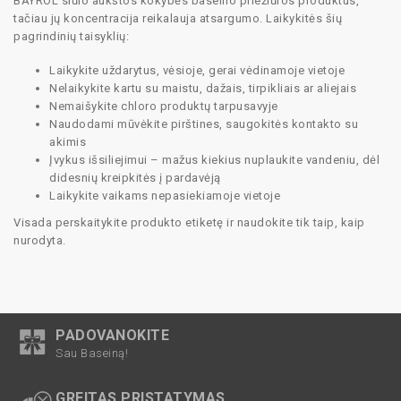
BAYROL siūlo aukštos kokybės baseino priežiūros produktus,
tačiau jų koncentracija reikalauja atsargumo. Laikykitės šių
pagrindinių taisyklių:
Laikykite uždarytus, vėsioje, gerai vėdinamoje vietoje
Nelaikykite kartu su maistu, dažais, tirpikliais ar aliejais
Nemaišykite chloro produktų tarpusavyje
Naudodami mūvėkite pirštines, saugokitės kontakto su
akimis
Įvykus išsiliejimui – mažus kiekius nuplaukite vandeniu, dėl
didesnių kreipkitės į pardavėją
Laikykite vaikams nepasiekiamoje vietoje
Visada perskaitykite produkto etiketę ir naudokite tik taip, kaip
nurodyta.
PADOVANOKITE
Sau Baseiną!
GREITAS PRISTATYMAS