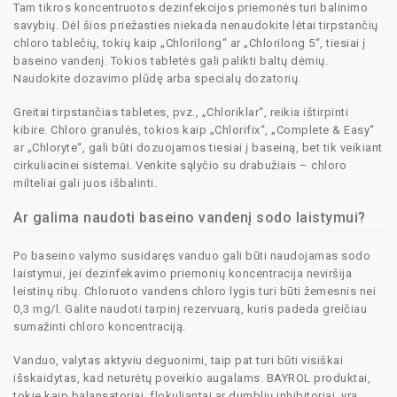
Tam tikros koncentruotos dezinfekcijos priemonės turi balinimo
savybių. Dėl šios priežasties niekada nenaudokite lėtai tirpstančių
chloro tablečių, tokių kaip „Chlorilong“ ar „Chlorilong 5“, tiesiai į
baseino vandenį. Tokios tabletės gali palikti baltų dėmių.
Naudokite dozavimo plūdę arba specialų dozatorių.
Greitai tirpstančias tabletes, pvz., „Chloriklar“, reikia ištirpinti
kibire. Chloro granulės, tokios kaip „Chlorifix“, „Complete & Easy“
ar „Chloryte“, gali būti dozuojamos tiesiai į baseiną, bet tik veikiant
cirkuliacinei sistemai. Venkite sąlyčio su drabužiais – chloro
milteliai gali juos išbalinti.
Ar galima naudoti baseino vandenį sodo laistymui?
Po baseino valymo susidaręs vanduo gali būti naudojamas sodo
laistymui, jei dezinfekavimo priemonių koncentracija neviršija
leistinų ribų. Chloruoto vandens chloro lygis turi būti žemesnis nei
0,3 mg/l. Galite naudoti tarpinį rezervuarą, kuris padeda greičiau
sumažinti chloro koncentraciją.
Vanduo, valytas aktyviu deguonimi, taip pat turi būti visiškai
išskaidytas, kad neturėtų poveikio augalams. BAYROL produktai,
tokie kaip balansatoriai, flokuliantai ar dumblių inhibitoriai, yra