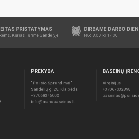
EITAS PRISTATYMAS
DIRBAME DARBO DIE
kėms, Kurias Turime Sandėlyje
Nuo 8.00 Iki 17.00
PREKYBA
BASEINŲ ĮREN
"Poilsio Sprendimai"
Virginijus
Sandėlių g. 28, Klaipėda
+37067032898
i
+37068345000
baseinas@poilsios
a
info@manobaseinas.lt