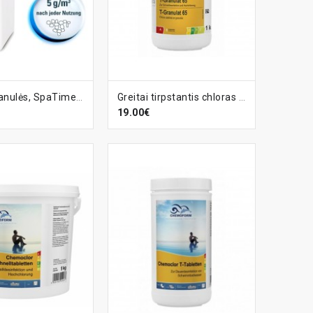
EPŠELĮ
Į KREPŠELĮ
Chloro granulės, SpaTime - 1kg
Greitai tirpstantis chloras granulėmis, 1 kg
19.00€