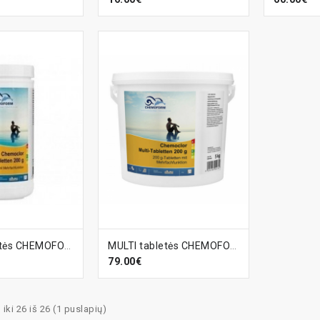
ELĮ
Į KREPŠELĮ
MULTI tabletės CHEMOFORM (lėto tirpimo chloras, algicidas, flokuliantas) (200 g), 1 kg
MULTI tabletės CHEMOFORM (lėto tirpimo chloras, algicidas, flokuliantas) (200 g), 5 kg
79.00€
ki 26 iš 26 (1 puslapių)