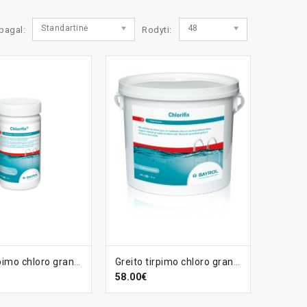
Standartinė
48
 pagal:
Rodyti:
EPŠELĮ
Į KREPŠELĮ
Greito tirpimo chloro granulės Chlorifix, 1 kg
Greito tirpimo chloro granulės Chlorifix, 5 kg
58.00€