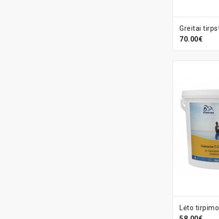
Į KREPŠ
70.00€
Į KREPŠ
58.00€