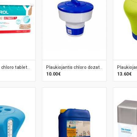
ELĮ
Į KREPŠELĮ
Į KR
Lėto tirpimo chloro tabletės Chlorilong Ultimate 7, 4.8 kg
Plaukiojantis chloro dozatorius, vidutinis
10.00€
13.60€