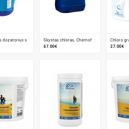
ELĮ
Į KREPŠELĮ
Į KR
Plaukiojantis dozatorius su termometru
Skystas chloras, Chemoform, 20L
67.00€
27.00€