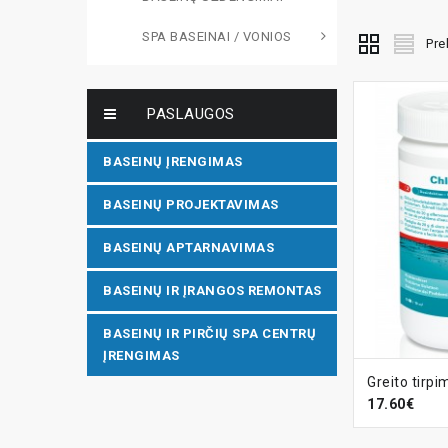
SPA BASEINAI / VONIOS
Pre
PASLAUGOS
BASEINŲ ĮRENGIMAS
BASEINŲ PROJEKTAVIMAS
BASEINŲ APTARNAVIMAS
BASEINŲ IR ĮRANGOS REMONTAS
BASEINŲ IR PIRČIŲ SPA CENTRŲ
ĮRENGIMAS
Į KREPŠ
17.60€