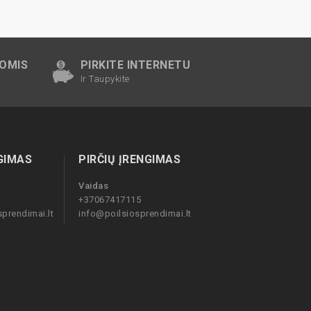
NOMIS
PIRKITE INTERNETU
Ir Taupykite
GIMAS
PIRČIŲ ĮRENGIMAS
Vaidas
+37067417115
prendimai.lt
info@poilsiosprendimai.lt