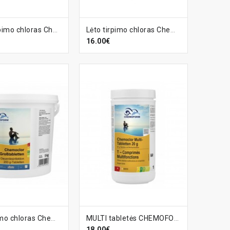
EPŠELĮ
Į KREPŠELĮ
Greito tirpimo chloras Chemoclor T-Tabletės (20 g), 5 kg
Lėto tirpimo chloras Chemoclor T-Tabletės (20 g), 1 kg
16.00€
EPŠELĮ
Į KREPŠELĮ
Lėto tirpimo chloras Chemoclor T-Tabletės (200 g), 5 kg
MULTI tabletės CHEMOFORM (lėto tirpimo chloras, algicidas, flokuliantas) (20 g), 1 kg
18.00€