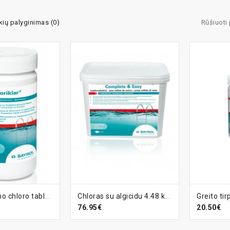
kių palyginimas (0)
Rūšiuoti
ELĮ
Į KREPŠELĮ
Į KR
Greito tirpimo chloro tabletės Chloriklar, 1 kg
Chloras su algicidu 4.48 kg Complete and Easy
76.95€
20.50€