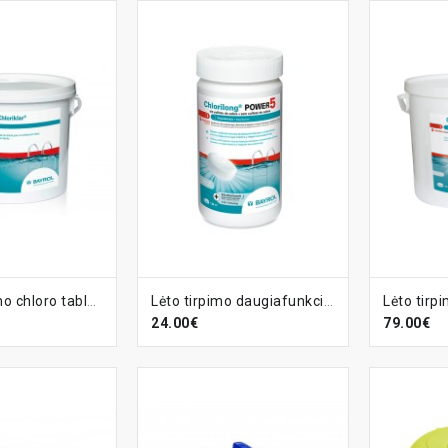
ELĮ
Į KREPŠELĮ
Į KR
Greito tirpimo chloro tabletės Chloriklar, 5 kg
Lėto tirpimo daugiafunkcinės chloro tabletės Chlorilong Power 5, 1,25 kg
24.00€
79.00€