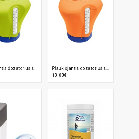
EPŠELĮ
Į KREPŠELĮ
Plaukiojantis dozatorius su termometru
Plaukiojantis dozatorius su termometru
13.60€