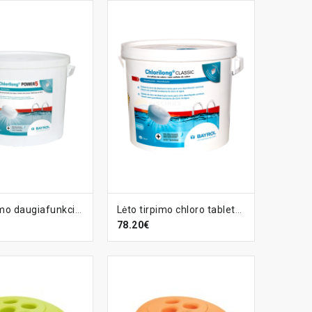
EPŠELĮ
Į KREPŠELĮ
Lėto tirpimo daugiafunkcinės chloro tabletės Chlorilong Power 5, 5kg
Lėto tirpimo chloro tabletės Chlorilong Classic 250, 5 kg
78.20€