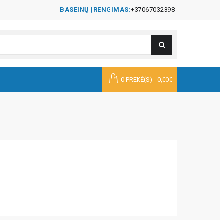
BASEINŲ ĮRENGIMAS:
+37067032898
0 PREKĖ(S) - 0,00€