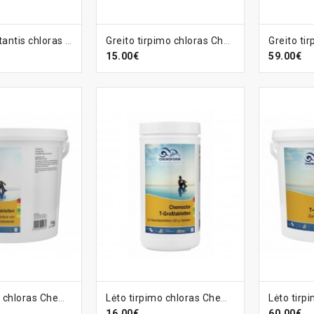
ELĮ
Į KREPŠELĮ
Į KR
Greitai tirpstantis chloras granulėmis, 5 kg
Greito tirpimo chloras Chemoclor T-Tabletės (20 g), 1 kg
15.00€
59.00€
ELĮ
Į KREPŠELĮ
Į KR
Lėto tirpimo chloras Chemoclor T-Tabletės (20 g), 5 kg
Lėto tirpimo chloras Chemoclor T-Tabletės (200 g), 1 kg
16.00€
60.00€