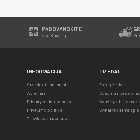
PADOVANOKITE
GR
Sau Baseiną!
Pre
INFORMACIJA
PRIEDAI
Susisiekite su mumis
Prekių ženklai
Apie mus
Specialūs pasiūlyma
Pristatymo informacija
Naudinga informacij
Privatumo politika
Svetainės žemėlapis
Taisyklės ir nuostatos