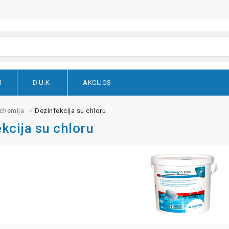
I
D.U.K.
AKCIJOS
chemija
Dezinfekcija su chloru
kcija su chloru