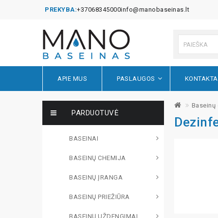
PREKYBA:
+37068345000
info@manobaseinas.lt
APIE MUS
PASLAUGOS
KONTAKTA
Baseinų 
PARDUOTUVĖ
Dezinfe
BASEINAI
BASEINŲ CHEMIJA
BASEINŲ ĮRANGA
BASEINŲ PRIEŽIŪRA
BASEINŲ UŽDENGIMAI