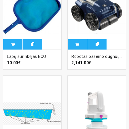
Lapų surinkėjas ECO
Robotas baseino dugnui, sienoms ir vandens linijai valyti ZODIAC Alpha iQ RA6900iQ
10.00€
2,141.00€