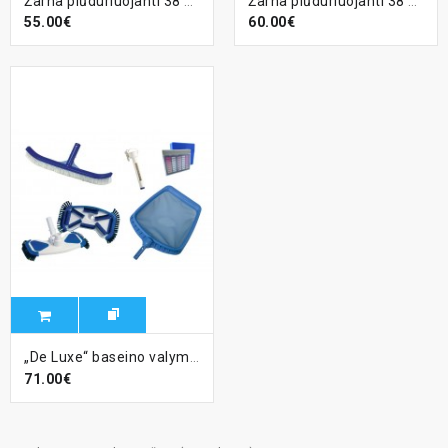
Žarna plūduriuojanti 38 mm dugno valymui (su antgaliais), 7 m.
Žarna plūduriuojanti 38 mm dugno valymui (su antgaliais), 9 m.
55.00€
60.00€
„De Luxe“ baseino valymo rinkinio komplektas
71.00€