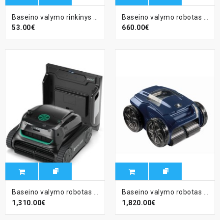
Baseino valymo rinkinys 112
Baseino valymo robotas Fairland X60
53.00€
660.00€
Baseino valymo robotas WYBOT S2 Pro su įkrovimo stotele
Baseino valymo robotas ZODIAC RA 6500iQ - Alpha
1,310.00€
1,820.00€