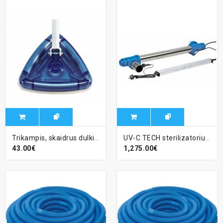
Trikampis, skaidrus dulkių siurblys, sujungimas 32/38 mm
UV-C TECH sterilizatorius 130W/150 m3
43.00€
1,275.00€