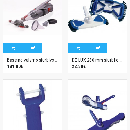
Baseino valymo siurblys Voltera 35
DE LUX 280 mm siurblio šepetys su šoniniais šepetėliais, 32/38 mm jungtis
181.00€
22.30€