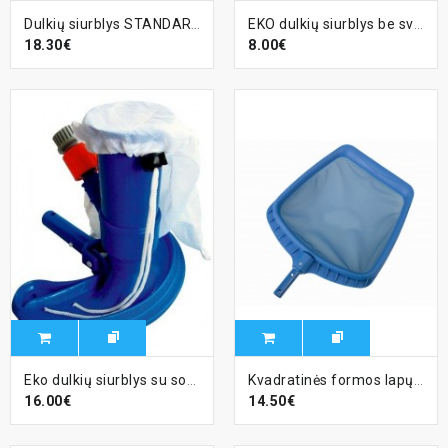
Dulkių siurblys STANDART 280 mm, jungtis 32/38 mm
EKO dulkių siurblys be svorio, 32/38 mm jungtis
18.30€
8.00€
Eko dulkių siurblys su sodo žarnos sujungimu
Kvadratinės formos lapų surinkėjas Profi
16.00€
14.50€