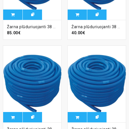
Žarna plūduriuojanti 38 mm dugno valymui (su antgaliais), 15 m.
Žarna plūduriuojanti 38 mm dugno valymui (su antgaliais), 6 m.
85.00€
40.00€