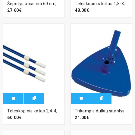
Šepetys baseinui 60 cm, sustiprintas
Teleskopinis kotas 1,8-3,6 m - sustiprintas
27.60€
48.00€
Teleskopinis kotas 2,4-4,8 m.
Trikampis dulkių siurblys, 32/38 mm jungtis
60.00€
21.00€