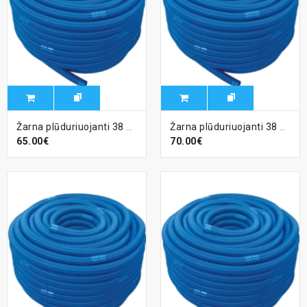
Žarna plūduriuojanti 38 mm dugno valymui (su antgaliais), 10 m.
Žarna plūduriuojanti 38 mm dugno valymui (su antgaliais), 12 m.
65.00€
70.00€