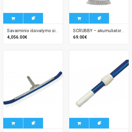
Savaiminio išsivalymo sistema Vantage Compass baseinams
SCRUBBY – akumuliatorinis rotacinis šepetys
4,056.00€
69.00€