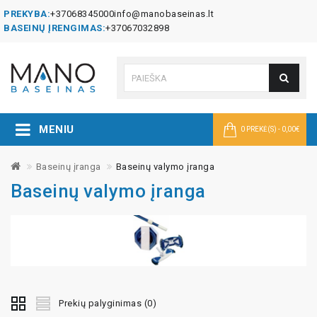
PREKYBA:
+37068345000
info@manobaseinas.lt
BASEINŲ ĮRENGIMAS:
+37067032898
MENIU
0 PREKĖ(S) - 0,00€
Baseinų įranga
Baseinų valymo įranga
Baseinų valymo įranga
Prekių palyginimas (0)