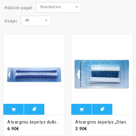
Standartinė
Rūšiuoti pagal:
48
Rodyti:
Atsarginis šepetys dulkių siurbliui
Atsarginis šepetys „Standard“ ir „De Lux“ dulkių siurbliams
6.90€
3.90€