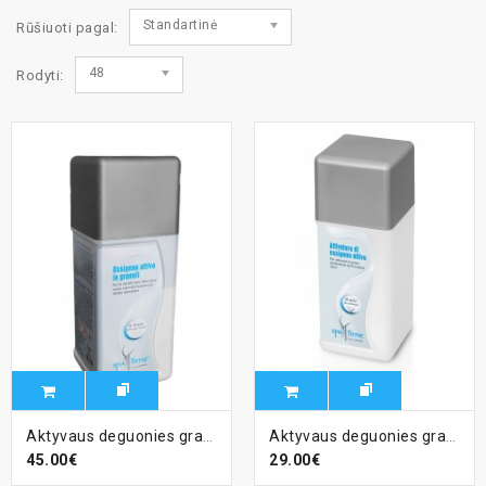
Standartinė
Rūšiuoti pagal:
48
Rodyti:
Aktyvaus deguonies granulės SPA, 1 kg
Aktyvaus deguonies granulių aktyvizavimo priemonė Bayroplus SPA, 1 l
45.00€
29.00€