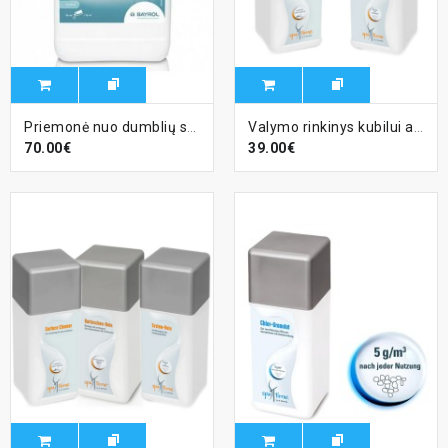
Priemonė nuo dumblių sūkurinėms vonioms Desalgine Jet, 5 L
Valymo rinkinys kubilui arba hidromasažiniam baseinui, be filtro
70.00€
39.00€