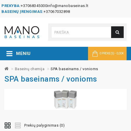
PREKYBA:
+37068345000
info@manobaseinas.lt
BASEINŲ ĮRENGIMAS:
+37067032898
MENIU
0 PREKĖ(S) - 0,00€
Baseinų chemija
SPA baseinams / vonioms
SPA baseinams / vonioms
Prekių palyginimas (0)