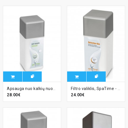
Apsauga nuo kalkių nuosėdų „Kalk ex“, 1l
Filtro valiklis, SpaTime - 800g
28.00€
24.00€