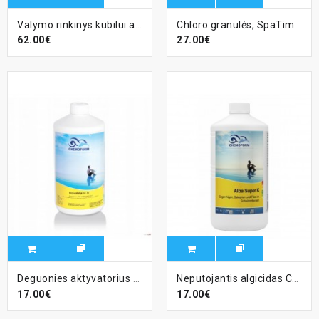
Valymo rinkinys kubilui arba hidromasažiniam baseinui, su filtru
Chloro granulės, SpaTime - 1kg
62.00€
27.00€
Deguonies aktyvatorius CHEMOFORM Aquablanc A, 1 L
Neputojantis algicidas CHEMOFORM Alba Super K, 1 L
17.00€
17.00€