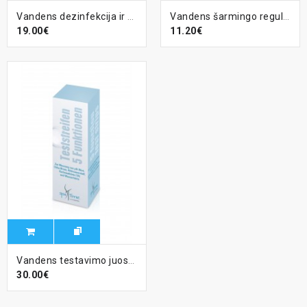
Vandens dezinfekcija ir skaidrinimas SpaTime - 0.140kg
Vandens šarmingo reguliavimo priemonė Alca-Plus, SPA TIME 1kg
19.00€
11.20€
Vandens testavimo juostelės - penki viename
30.00€