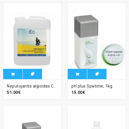
Neputojantis algicidas CHEMOFORM Alba Super K, 5 L
pH plus Spatime, 1kg
51.00€
15.00€