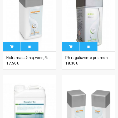
Hidromasažinių vonių/baseinų valiklis, 1l, Surface clean
Ph reguliavimo priemonė Ph-minus, 1,5 kg
17.50€
18.30€