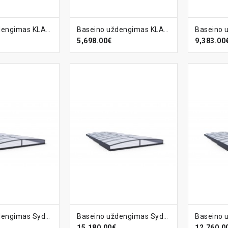
ELĮ
Į KREPŠELĮ
Į KR
Baseino uždengimas KLASIK-PRO-B CLEAR
Baseino uždengimas KLASIK-S
5,698.00€
9,383.00
ELĮ
Į KREPŠELĮ
Į KR
Baseino uždengimas Sydney-B
Baseino uždengimas Sydney-B CLEAR
15,180.00€
12,760.0