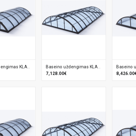
ELĮ
Į KREPŠELĮ
Į KR
Baseino uždengimas KLASIK-A
Baseino uždengimas KLASIK-A CLEAR
7,128.00€
8,426.00