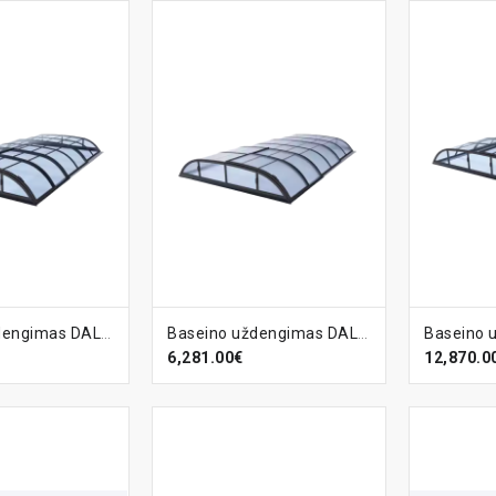
ELĮ
Į KREPŠELĮ
Į KR
Baseino uždengimas DALLAS-A CLEAR, DB703
Baseino uždengimas DALLAS-A, DB703
6,281.00€
12,870.0