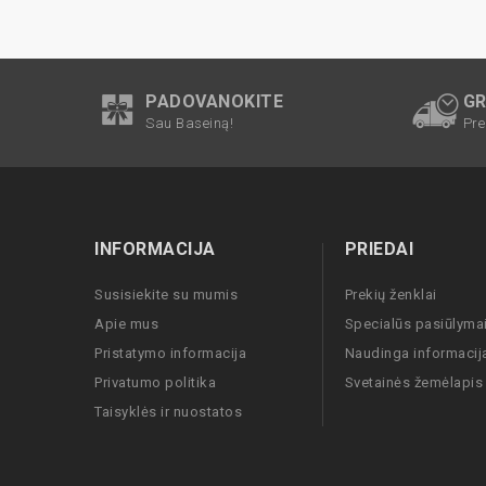
PADOVANOKITE
GR
Sau Baseiną!
Pre
INFORMACIJA
PRIEDAI
Susisiekite su mumis
Prekių ženklai
Apie mus
Specialūs pasiūlyma
Pristatymo informacija
Naudinga informacij
Privatumo politika
Svetainės žemėlapis
Taisyklės ir nuostatos