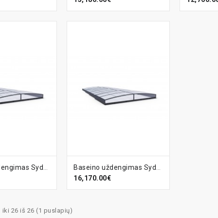
ELĮ
Į KREPŠELĮ
Baseino uždengimas Sydney-C
Baseino uždengimas Sydney-C CLEAR
16,170.00€
ki 26 iš 26 (1 puslapių)