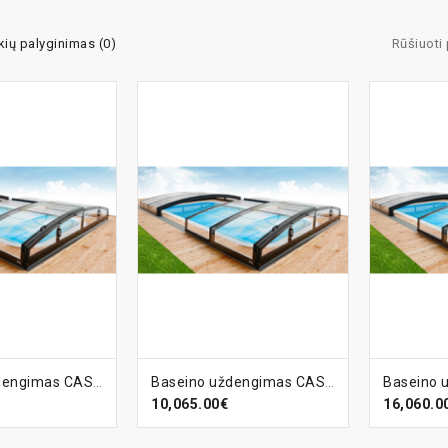
kių palyginimas (0)
Rūšiuoti
ELĮ
Į KREPŠELĮ
Į KR
Baseino uždengimas CASABLANCA Infinity-A
Baseino uždengimas CASABLANCA Infinity-A
10,065.00€
16,060.0