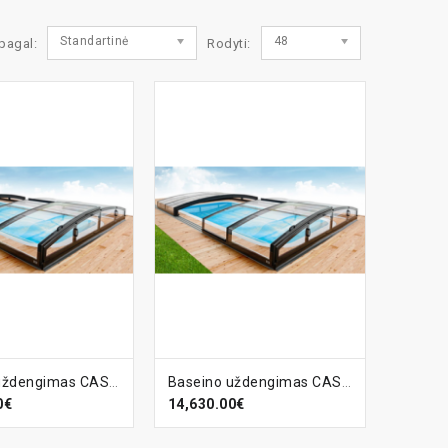
Standartinė
48
 pagal:
Rodyti:
EPŠELĮ
Į KREPŠELĮ
Baseino uždengimas CASABLANCA Infinity-B
Baseino uždengimas CASABLANCA Infinity-B
0€
14,630.00€