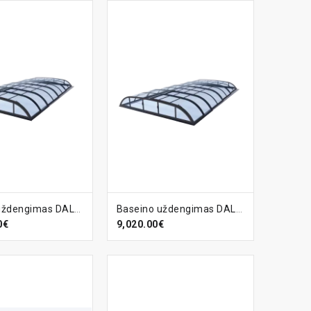
EPŠELĮ
Į KREPŠELĮ
Baseino uždengimas DALLAS-B CLEAR, DB703
Baseino uždengimas DALLAS-B, DB703
0€
9,020.00€