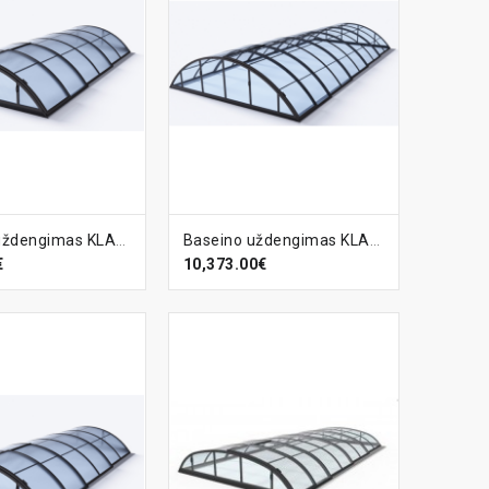
EPŠELĮ
Į KREPŠELĮ
Baseino uždengimas KLASIK-B
Baseino uždengimas KLASIK-B CLEAR
€
10,373.00€