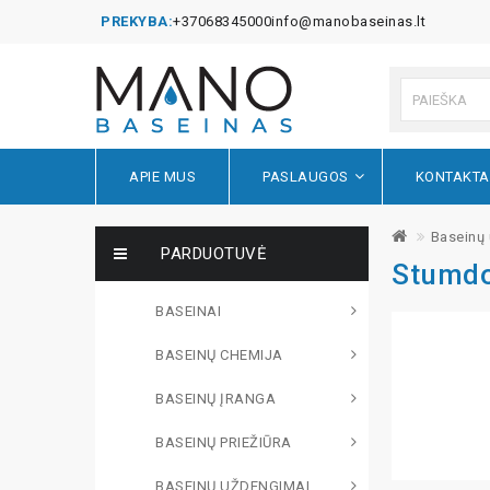
PREKYBA:
+37068345000
info@manobaseinas.lt
APIE MUS
PASLAUGOS
KONTAKTA
Baseinų
PARDUOTUVĖ
Stumdo
BASEINAI
BASEINŲ CHEMIJA
BASEINŲ ĮRANGA
BASEINŲ PRIEŽIŪRA
BASEINŲ UŽDENGIMAI