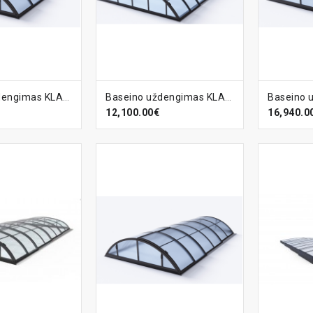
ELĮ
Į KREPŠELĮ
Į KR
Baseino uždengimas KLASIK-C
Baseino uždengimas KLASIK-C CLEAR
12,100.00€
16,940.0