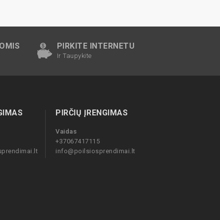
NOMIS
PIRKITE INTERNETU
Ir Taupykite
GIMAS
PIRČIŲ ĮRENGIMAS
Vaidas
+37067417115
prendimai.lt
info@poilsiosprendimai.lt