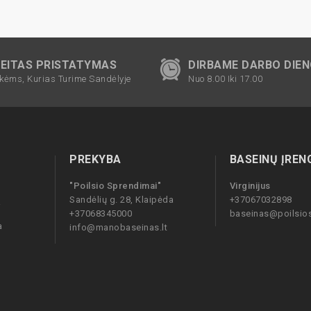
EITAS PRISTATYMAS
DIRBAME DARBO DIE
kėms, Kurias Turime Sandėlyje
Nuo 8.00 Iki 17.00
PREKYBA
BASEINŲ ĮREN
"Poilsio Sprendimai"
Virginijus
Sandėlių g. 28, Klaipėda
+37067032898
i
+37068345000
baseinas@poilsios
a
info@manobaseinas.lt