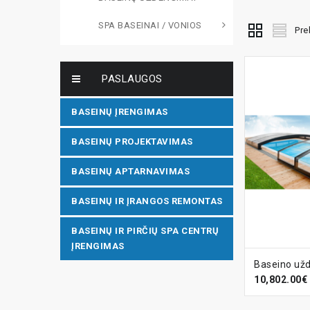
SPA BASEINAI / VONIOS
Pre
PASLAUGOS
BASEINŲ ĮRENGIMAS
BASEINŲ PROJEKTAVIMAS
BASEINŲ APTARNAVIMAS
BASEINŲ IR ĮRANGOS REMONTAS
BASEINŲ IR PIRČIŲ SPA CENTRŲ
ĮRENGIMAS
Į KREPŠ
10,802.00€