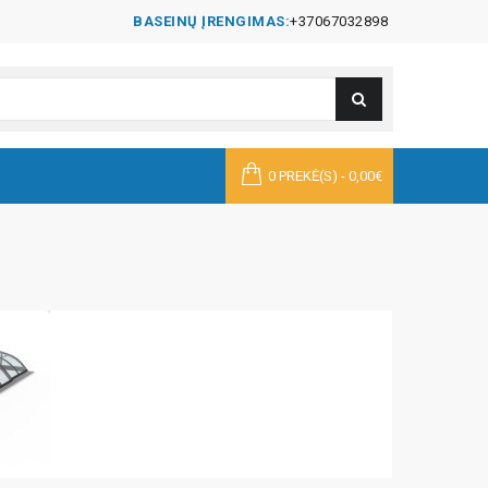
BASEINŲ ĮRENGIMAS:
+37067032898
0 PREKĖ(S) - 0,00€