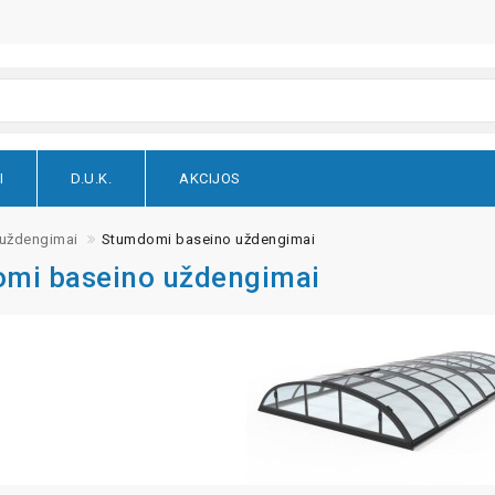
I
D.U.K.
AKCIJOS
 uždengimai
Stumdomi baseino uždengimai
mi baseino uždengimai