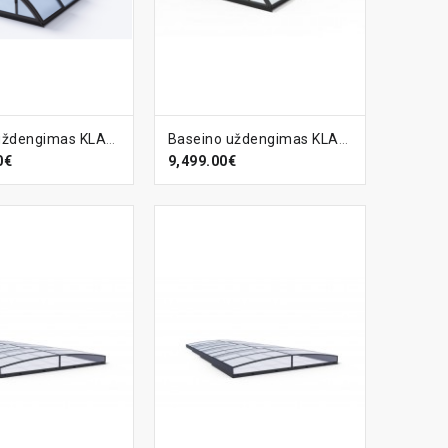
EPŠELĮ
Į KREPŠELĮ
Baseino uždengimas KLASIK-D
Baseino uždengimas KLASIK-PRO-B
0€
9,499.00€